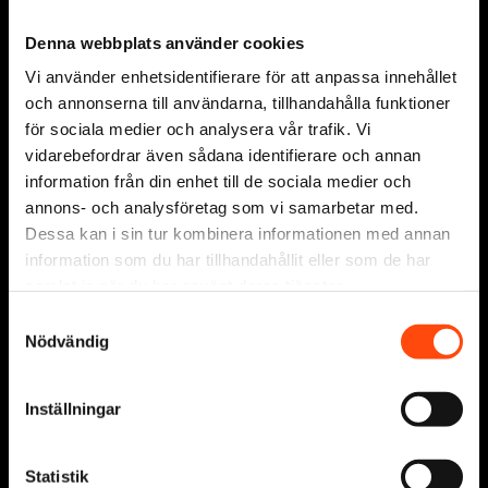
Creative Performance & Testing
Budget Allocation
Denna webbplats använder cookies
Performance Optimization
Vi använder enhetsidentifierare för att anpassa innehållet
och annonserna till användarna, tillhandahålla funktioner
för sociala medier och analysera vår trafik. Vi
vidarebefordrar även sådana identifierare och annan
Programmatic
information från din enhet till de sociala medier och
annons- och analysföretag som vi samarbetar med.
Native Ads
Dessa kan i sin tur kombinera informationen med annan
Display Ads
information som du har tillhandahållit eller som de har
Digital Out Of Home (DOOH)
samlat in när du har använt deras tjänster.
S
Nödvändig
a
m
Organic Search & CRO
t
Inställningar
AI Visibility
y
c
Content Strategies
k
Statistik
AI Copy Production