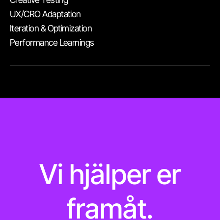
UX/CRO Adaptation
Humphree
Axkid One 3
Iteration & Optimization
Performance Learnings
Growth strategy / Marketing
Go-to-market / Marketing
performance
performance
Vi hjälper er
framåt.