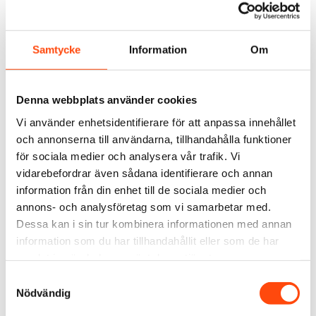
Samtycke
Information
Om
Vår metod
Denna webbplats använder cookies
Genom granulär kanaloptimering och strategisk
Vi använder enhetsidentifierare för att anpassa innehållet
och annonserna till användarna, tillhandahålla funktioner
budskapsutveckling tog vi kampanjen vidare från
för sociala medier och analysera vår trafik. Vi
räckvidd till aktivt sökintresse och skalbar tillväxt på
vidarebefordrar även sådana identifierare och annan
flera internationella marknader.
information från din enhet till de sociala medier och
annons- och analysföretag som vi samarbetar med.
Dessa kan i sin tur kombinera informationen med annan
information som du har tillhandahållit eller som de har
samlat in när du har använt deras tjänster.
S
Nödvändig
a
m