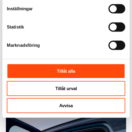
t
Inställningar
y
c
k
Statistik
e
s
Marknadsföring
v
a
l
Tillåt alla
Tillåt urval
Avvisa