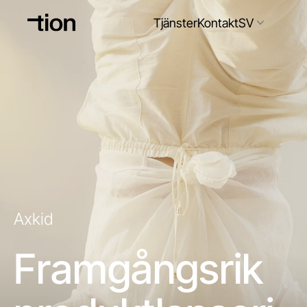
Tjänster
Kontakt
SV
SV
EN
Axkid
Framgångsrik