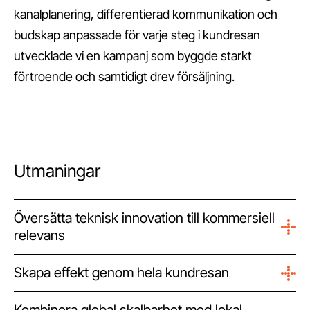
kanalplanering, differentierad kommunikation och
budskap anpassade för varje steg i kundresan
utvecklade vi en kampanj som byggde starkt
förtroende och samtidigt drev försäljning.
Utmaningar
Översätta teknisk innovation till kommersiell
relevans
Axkid One 3 är en premium-bilbarnstol med avancerade
Skapa effekt genom hela kundresan
tekniska egenskaper och ett tydligt säkerhetslöfte.
Utmaningen var att omvandla produktens styrkor till
Lanseringen behövde driva mer än räckvidd och